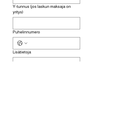
Y-tunnus (jos laskun maksaja on
yritys)
Puhelinnumero
Lisätietoja
Ilmoittaudu
Tietosuojaseloste
Toimitusehdot
Tuotteet