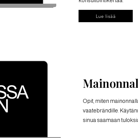
konsultointikertaa.
Lue lisää
Mainonnal
Opit, miten mainonnall
vaatebrändille. Käytänn
sinua saamaan tuloksi