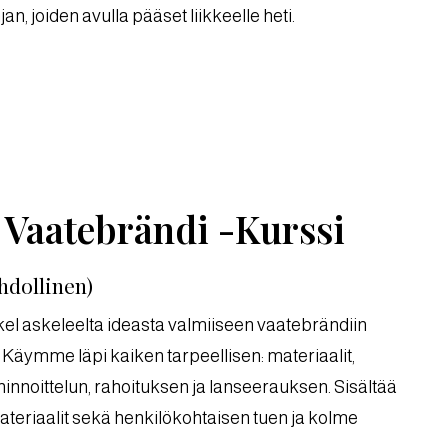
n, joiden avulla pääset liikkeelle heti.
 Vaatebrändi -Kurssi
hdollinen)
kel askeleelta ideasta valmiiseen vaatebrändiin
äymme läpi kaiken tarpeellisen: materiaalit,
hinnoittelun, rahoituksen ja lanseerauksen. Sisältää
ateriaalit sekä henkilökohtaisen tuen ja kolme