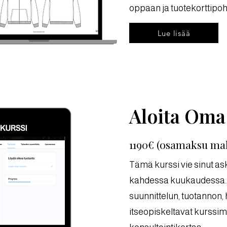
oppaan ja tuotekorttipohja
Lue lisää
Aloita Oma
1190€ (osamaksu ma
Tämä kurssi vie sinut as
kahdessa kuukaudessa. K
suunnittelun, tuotannon, 
itseopiskeltavat kurssim